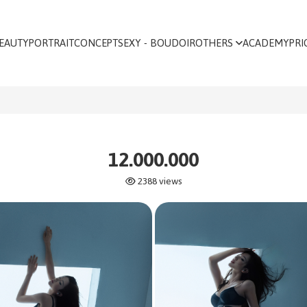
EAUTY
PORTRAIT
CONCEPT
SEXY - BOUDOIR
OTHERS
ACADEMY
PRI
12.000.000
2388 views